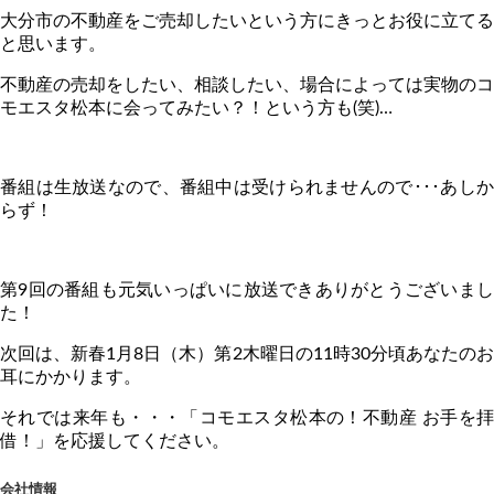
大分市の不動産をご売却したいという方にきっとお役に立てる
と思います。
不動産の売却をしたい、相談したい、場合によっては実物のコ
モエスタ松本に会ってみたい？！という方も
(
笑
)
…
番組は生放送なので、番組中は受けられませんので･･･あしか
らず！
第
9
回の番組も元気いっぱいに放送できありがとうございま
た！
次回は、新春
1
月
8
日（木）第
2
木曜日の
11
時
30
分頃あなたの
耳にかかります。
それでは来年も・・・「コモエスタ松本の！不動産 お手を拝
借！」を応援してください。
会社情報