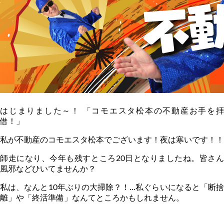
はじまりました～！ 「コモエスタ松本の不動産お手を拝
借！」
私が不動産のコモエスタ松本でございます！夜は寒いです！！
師走になり、今年も残すところ
20
日となりましたね。皆さ
風邪などひいてませんか？
私は、なんと
10
年ぶりの大掃除？！…私ぐらいになると「断
離」や「終活準備」なんてところかもしれません。