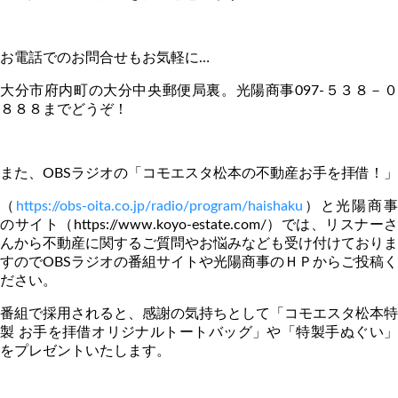
お電話でのお問合せもお気軽に…
大分市府内町の大分中央郵便局裏。光陽商事
097-
５３８－０
８８８までどうぞ！
また、
OBS
ラジオの「コモエスタ松本の不動産お手を拝借！」
（
https://obs-oita.co.jp/radio/program/haishaku
）と光陽商
のサイト（
https://www.koyo-estate.com/
）では、リスナーさ
んから不動産に関するご質問やお悩みなども受け付けておりま
すので
OBS
ラジオの番組サイトや光陽商事のＨＰからご投稿く
ださい。
番組で採用されると、感謝の気持ちとして「コモエスタ松本特
製 お手を拝借オリジナルトートバッグ」や「特製手ぬぐい」
をプレゼントいたします。