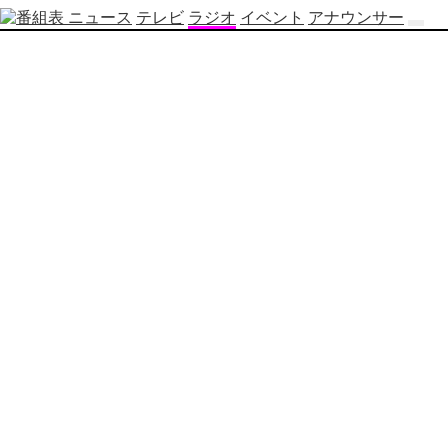
ニュース
テレビ
ラジオ
イベント
アナウンサー
テ
レ
ビ
番
組
表
OBS
制
作
番
組