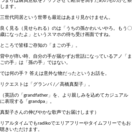
つまりは購買意欲をアップさせて経済を潤すためのものかと察
します。
三世代同居という世帯も最近はあまり見かけません。
良く見る（見せられる）のは「うちの孫かわいいやろ。もう〇
歳になったよ」というスマホの待ち受け画面ですね。
ところで皆様ご存知の「まごの手」。
背中が痒い時、自分の手が届かずお世話になっているアノ「ま
ごの手」は「孫の手」ではない。
では何の手？ 答えは意外な物だったというお話を。
リクエストは「グランパ /／高橋真梨子」。
（英語の「grandfather」を、より親しみを込めてカジュアル
に表現する「grandpa」。
真梨子さんの伸びやかな歌声でお届けします）
リアルタイムでもradikoでエリアフリーやタイムフリーでもお
聴きいただけます。