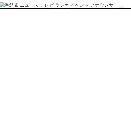
ニュース
テレビ
ラジオ
イベント
アナウンサー
テ
レ
ビ
番
組
表
OBS
制
作
番
組