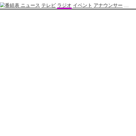
ニュース
テレビ
ラジオ
イベント
アナウンサー
テ
レ
ビ
番
組
表
OBS
制
作
番
組