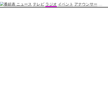
ニュース
テレビ
ラジオ
イベント
アナウンサー
テ
レ
ビ
番
組
表
OBS
制
作
番
組