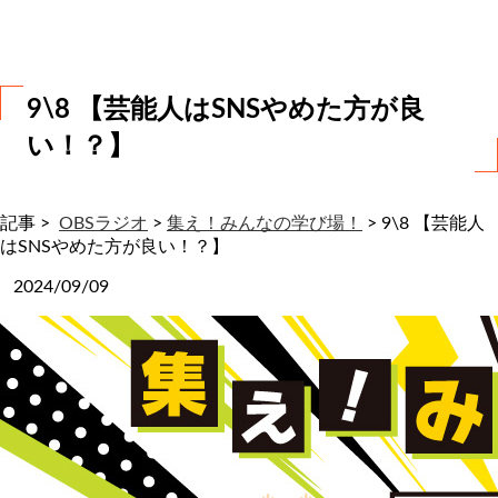
わ
せ
9\8 【芸能人はSNSやめた方が良
い！？】
記事 >
OBSラジオ
>
集え！みんなの学び場！
>
9\8 【芸能人
はSNSやめた方が良い！？】
2024/09/09