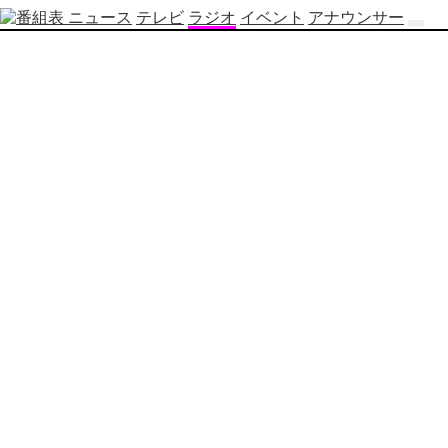
ニュース
テレビ
ラジオ
イベント
アナウンサー
テ
レ
ビ
番
組
表
OBS
制
作
番
組