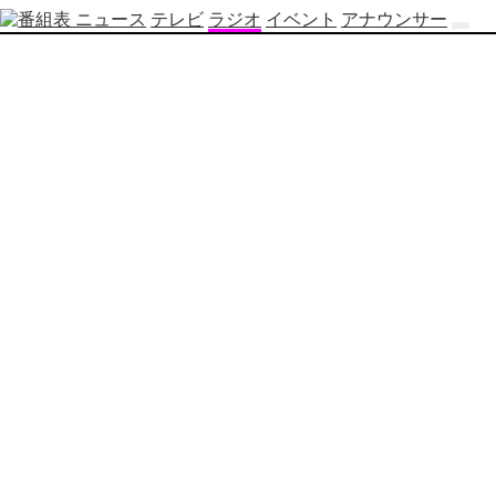
ニュース
テレビ
ラジオ
イベント
アナウンサー
テ
レ
ビ
番
組
表
OBS
制
作
番
組