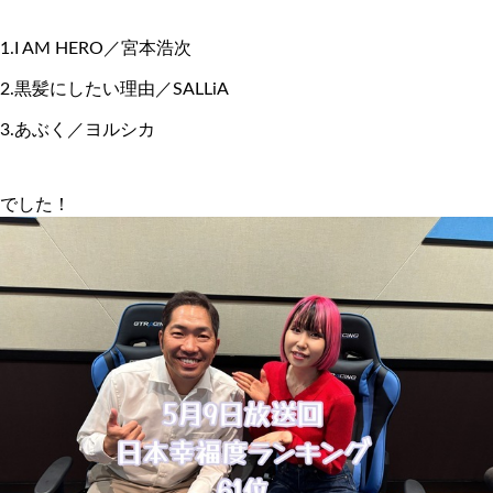
1.I AM HERO／宮本浩次
2.黒髪にしたい理由／SALLiA
3.あぶく／ヨルシカ
でした！