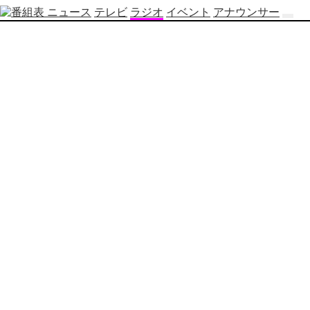
ニュース
テレビ
ラジオ
イベント
アナウンサー
テ
レ
ビ
番
組
表
OBS
制
作
番
組