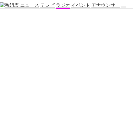
ニュース
テレビ
ラジオ
イベント
アナウンサー
テ
レ
ビ
番
組
表
OBS
制
作
番
組