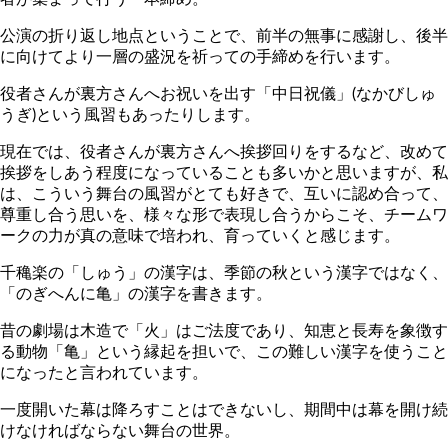
公演の折り返し地点ということで、前半の無事に感謝し、後半
に向けてより一層の盛況を祈っての手締めを行います。
役者さんが裏方さんへお祝いを出す「中日祝儀」(なかびしゅ
うぎ)という風習もあったりします。
現在では、役者さんが裏方さんへ挨拶回りをするなど、改めて
挨拶をしあう程度になっていることも多いかと思いますが、私
は、こういう舞台の風習がとても好きで、互いに認め合って、
尊重し合う思いを、様々な形で表現し合うからこそ、チームワ
ークの力が真の意味で培われ、育っていくと感じます。
千穐楽の「しゅう」の漢字は、季節の秋という漢字ではなく、
「のぎへんに亀」の漢字を書きます。
昔の劇場は木造で「火」はご法度であり、知恵と長寿を象徴す
る動物「亀」という縁起を担いで、この難しい漢字を使うこと
になったと言われています。
一度開いた幕は降ろすことはできないし、期間中は幕を開け続
けなければならない舞台の世界。