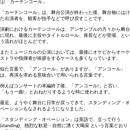
③「カーテンコール」
「カーテンコール」は、舞台公演が終わった後、舞台袖にはけ
た出演者を、観客が拍手などで呼び戻すことです。
演劇におけるカーテンコールは、アンサンブルの方々から舞台
に現れ、最後に主役やタイトルロール、座長などが登場、とい
う流れがほとんどです。
またミュージカルの公演においては、最後にオケピからオーケ
ストラや指揮者が挨拶をするケースも多くなっています。
似た言葉で、「アンコール」がありますが、「アンコール」
は、再演を求める意味合いで用いられる言葉です。
例えばコンサートの本編終了後、「アンコール!」と言い、
「もう一曲!」とおねだりするような時に使われます。
最近、ようやく舞台に日常が戻ってきて、スタンディング・オ
ベーションもなされるようになりました。
「スタンディング・オベーション」は英語で、立って行う
(standing)、熱烈な歓迎・自然に湧く大喝采 という言葉どおり