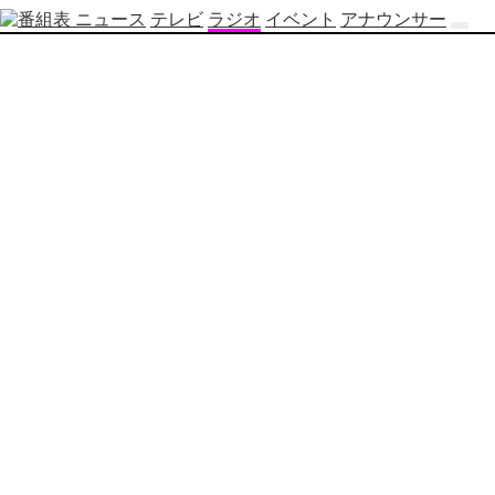
ニュース
テレビ
ラジオ
イベント
アナウンサー
テ
レ
ビ
番
組
表
OBS
制
作
番
組