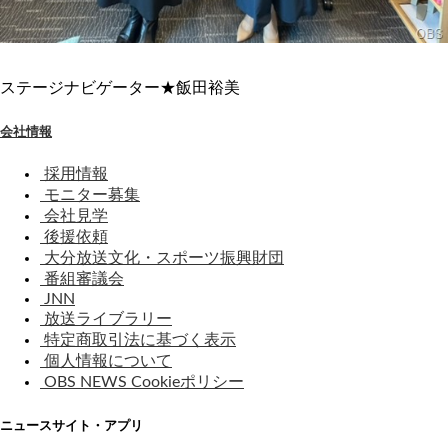
ステージナビゲーター★飯田裕美
会社情報
採用情報
モニター募集
会社見学
後援依頼
大分放送文化・スポーツ振興財団
番組審議会
JNN
放送ライブラリー
特定商取引法に基づく表示
個人情報について
OBS NEWS Cookieポリシー
ニュースサイト・アプリ