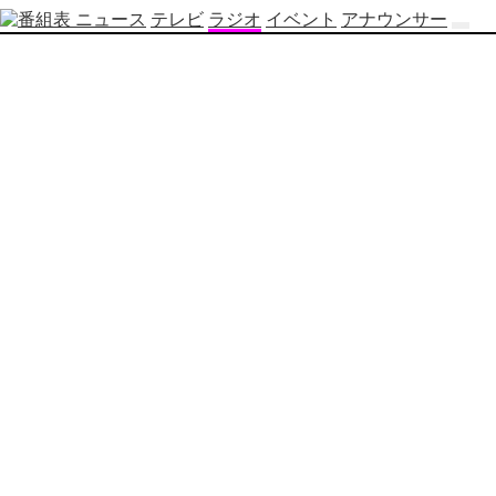
ニュース
テレビ
ラジオ
イベント
アナウンサー
テ
レ
ビ
番
組
表
OBS
制
作
番
組