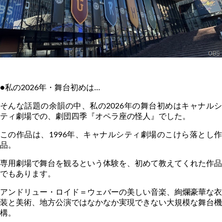
●私の
2026
年・舞台初めは
…
そんな話題の余韻の中、私の
2026
年の舞台初めはキャナル
ティ劇場での、劇団四季『オペラ座の怪人』でした。
この作品は、
1996
年、キャナルシティ劇場のこけら落とし
品。
専用劇場で舞台を観るという体験を、初めて教えてくれた作品
でもあります。
アンドリュー・ロイド＝ウェバーの美しい音楽、絢爛豪華な衣
装と美術、地方公演ではなかなか実現できない大規模な舞台機
構。