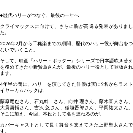
●歴代ハリーがつなぐ、最後の一年へ
クライマックスに向けて、さらに胸が高鳴る発表がありまし
た。
2026
年
2
月から千穐楽までの期間、歴代のハリー役が舞台を
ないでいくこと。
そして、映画『ハリー・ポッター』シリーズで日本語吹き替え
を務めてきた小野賢章さんが、最後のハリー役として登板され
ます。
4
年半の間に、ハリーを演じてきた俳優は実に
9
名からラス
イヤーカムバックは、
藤原竜也さん、石丸幹二さん、向井 理さん、藤木直人さん、
大貫勇輔さん、吉沢 悠さん、稲垣吾郎さん、平岡祐太さん。
そこに加え、今回、本役として名を連ねるのが、
カバーキャストとして長く舞台を支えてきた上野聖太さんで
す。