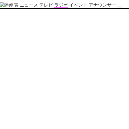
ニュース
テレビ
ラジオ
イベント
アナウンサー
テ
レ
ビ
番
組
表
OBS
制
作
番
組