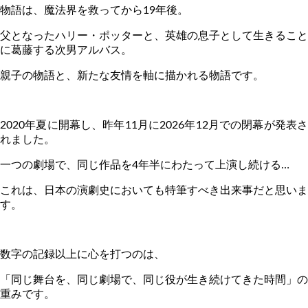
物語は、魔法界を救ってから
19
年後。
父となったハリー・ポッターと、英雄の息子として生きること
に葛藤する次男アルバス。
親子の物語と、新たな友情を軸に描かれる物語です。
2020
年夏に開幕し、昨年
11
月に
2026
年
12
月での閉幕が発表
れました。
一つの劇場で、同じ作品を
4
年半にわたって上演し続ける…
これは、日本の演劇史においても特筆すべき出来事だと思いま
す。
数字の記録以上に心を打つのは、
「同じ舞台を、同じ劇場で、同じ役が生き続けてきた時間」の
重みです。