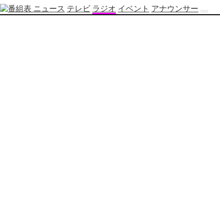
ニュース
テレビ
ラジオ
イベント
アナウンサー
テ
レ
ビ
番
組
表
OBS
制
作
番
組