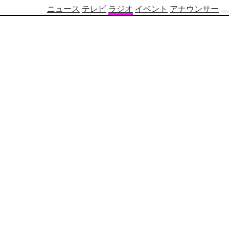
ニュース
テレビ
ラジオ
イベント
アナウンサー
テ
レ
ビ
番
組
表
OBS
制
作
番
組