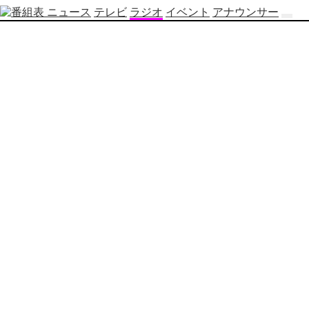
ニュース
テレビ
ラジオ
イベント
アナウンサー
テ
レ
ビ
番
組
表
OBS
制
作
番
組