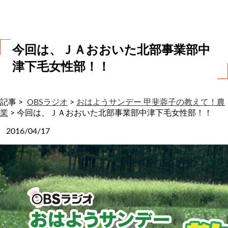
わ
せ
今回は、ＪＡおおいた北部事業部中
津下毛女性部！！
記事 >
OBSラジオ
>
おはようサンデー 甲斐蓉子の教えて！農
業
>
今回は、ＪＡおおいた北部事業部中津下毛女性部！！
2016/04/17