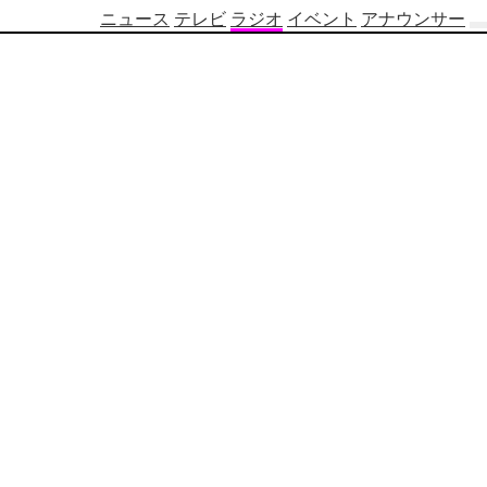
ニュース
テレビ
ラジオ
イベント
アナウンサー
テ
レ
ビ
番
組
表
OBS
制
作
番
組