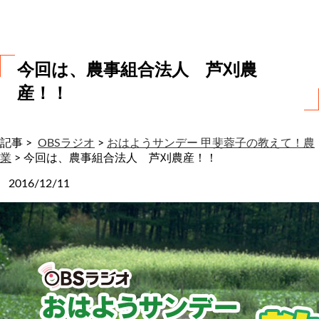
わ
せ
今回は、農事組合法人 芦刈農
産！！
記事 >
OBSラジオ
>
おはようサンデー 甲斐蓉子の教えて！農
業
>
今回は、農事組合法人 芦刈農産！！
2016/12/11