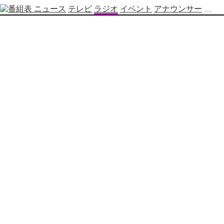
ニュース
テレビ
ラジオ
イベント
アナウンサー
テ
レ
ビ
番
組
表
OBS
制
作
番
組