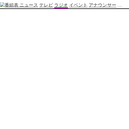
ニュース
テレビ
ラジオ
イベント
アナウンサー
テ
レ
ビ
番
組
表
OBS
制
作
番
組