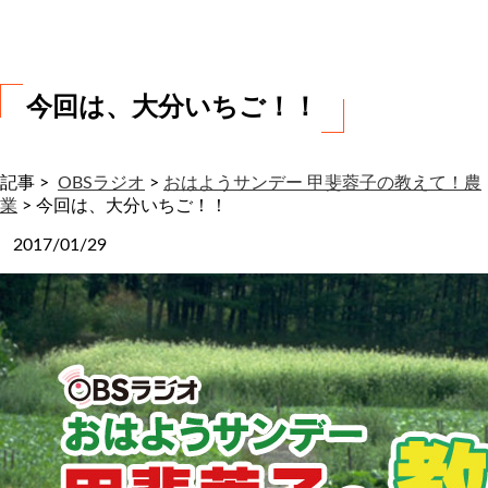
わ
せ
今回は、大分いちご！！
記事 >
OBSラジオ
>
おはようサンデー 甲斐蓉子の教えて！農
業
>
今回は、大分いちご！！
2017/01/29