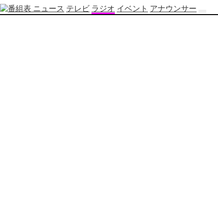
ニュース
テレビ
ラジオ
イベント
アナウンサー
テ
レ
ビ
番
組
表
OBS
制
作
番
組