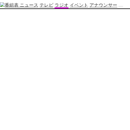
ニュース
テレビ
ラジオ
イベント
アナウンサー
テ
レ
ビ
番
組
表
OBS
制
作
番
組