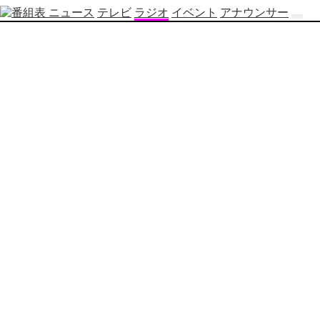
ニュース
テレビ
ラジオ
イベント
アナウンサー
テ
レ
ビ
番
組
表
OBS
制
作
番
組