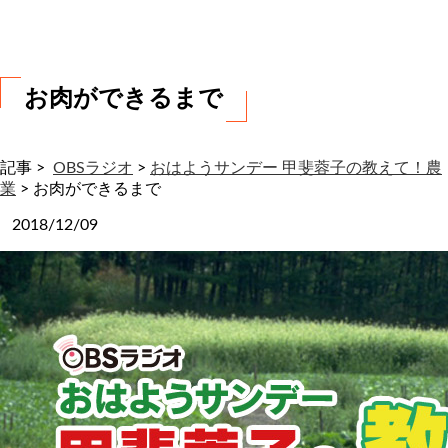
わ
せ
お肉ができるまで
記事 >
OBSラジオ
>
おはようサンデー 甲斐蓉子の教えて！農
業
>
お肉ができるまで
2018/12/09