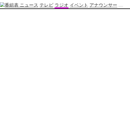
ニュース
テレビ
ラジオ
イベント
アナウンサー
テ
レ
ビ
番
組
表
OBS
制
作
番
組