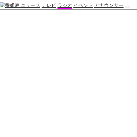
ニュース
テレビ
ラジオ
イベント
アナウンサー
テ
レ
ビ
番
組
表
OBS
制
作
番
組