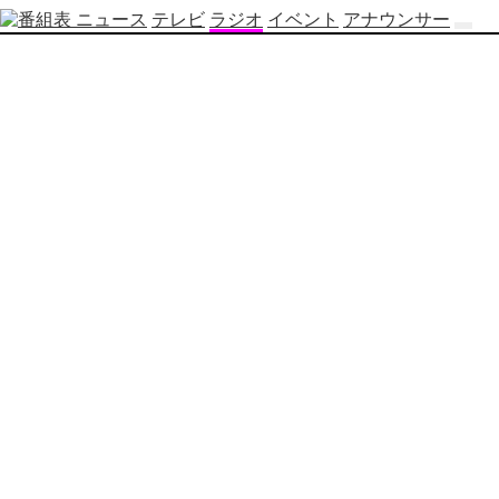
ニュース
テレビ
ラジオ
イベント
アナウンサー
テ
レ
ビ
番
組
表
OBS
制
作
番
組