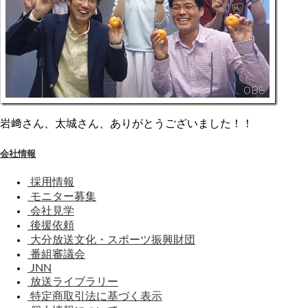
岩﨑さん、太城さん、ありがとうございました！！
会社情報
採用情報
モニター募集
会社見学
後援依頼
大分放送文化・スポーツ振興財団
番組審議会
JNN
放送ライブラリー
特定商取引法に基づく表示