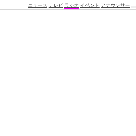
ニュース
テレビ
ラジオ
イベント
アナウンサー
テ
レ
ビ
番
組
表
OBS
制
作
番
組