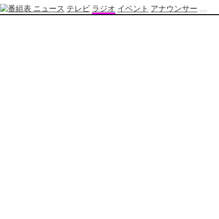
ニュース
テレビ
ラジオ
イベント
アナウンサー
テ
レ
ビ
番
組
表
OBS
制
作
番
組