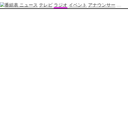
ニュース
テレビ
ラジオ
イベント
アナウンサー
テ
レ
ビ
番
組
表
OBS
制
作
番
組