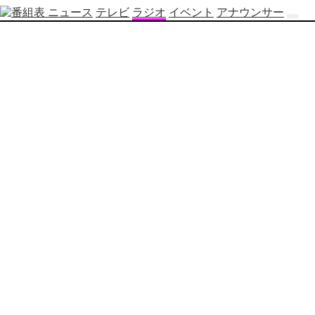
ニュース
テレビ
ラジオ
イベント
アナウンサー
テ
レ
ビ
番
組
表
OBS
制
作
番
組