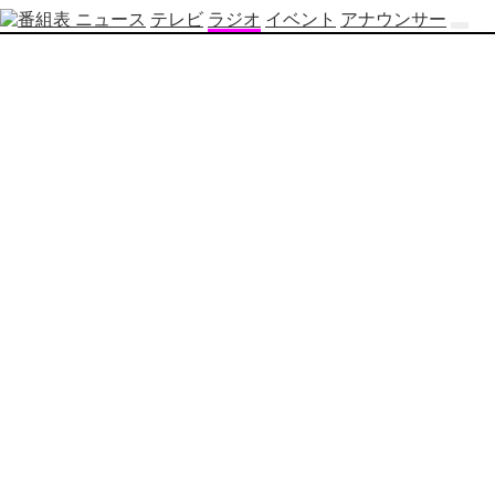
ニュース
テレビ
ラジオ
イベント
アナウンサー
テ
レ
ビ
番
組
表
OBS
制
作
番
組