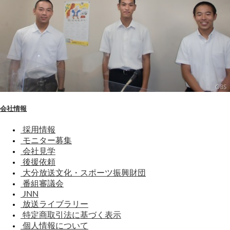
会社情報
採用情報
モニター募集
会社見学
後援依頼
大分放送文化・スポーツ振興財団
番組審議会
JNN
放送ライブラリー
特定商取引法に基づく表示
個人情報について