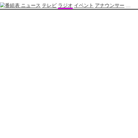
ニュース
テレビ
ラジオ
イベント
アナウンサー
テ
レ
ビ
番
組
表
OBS
制
作
番
組