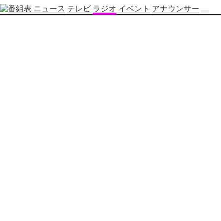
ニュース
テレビ
ラジオ
イベント
アナウンサー
テ
レ
ビ
番
組
表
OBS
制
作
番
組