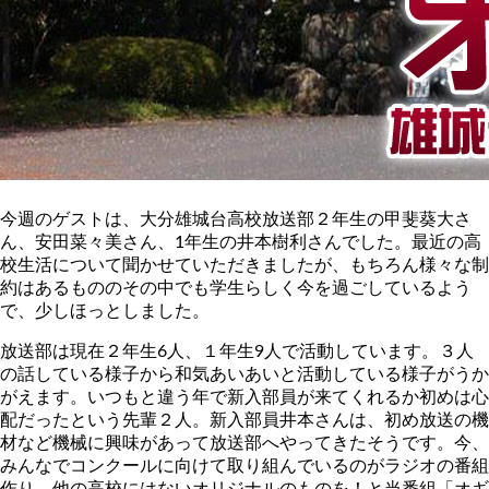
今週のゲストは、大分雄城台高校放送部２年生の甲斐葵大さ
ん、安田菜々美さん、1年生の井本樹利さんでした。最近の高
校生活について聞かせていただきましたが、もちろん様々な制
約はあるもののその中でも学生らしく今を過ごしているよう
で、少しほっとしました。
放送部は現在２年生6人、１年生9人で活動しています。３人
の話している様子から和気あいあいと活動している様子がうか
がえます。いつもと違う年で新入部員が来てくれるか初めは心
配だったという先輩２人。新入部員井本さんは、初め放送の機
材など機械に興味があって放送部へやってきたそうです。今、
みんなでコンクールに向けて取り組んでいるのがラジオの番組
作り。他の高校にはないオリジナルのものを！と当番組「オギ