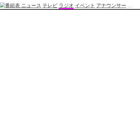
ニュース
テレビ
ラジオ
イベント
アナウンサー
テ
レ
ビ
番
組
表
OBS
制
作
番
組