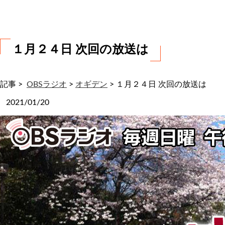
わ
せ
１月２４日 次回の放送は
記事 >
OBSラジオ
>
オギデン
>
１月２４日 次回の放送は
2021/01/20