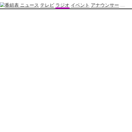
ニュース
テレビ
ラジオ
イベント
アナウンサー
テ
レ
ビ
番
組
表
OBS
制
作
番
組