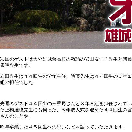
次回のゲストは大分雄城台高校の教諭の岩田友佳子先生と諸藤
康明先生です。
岩田先生は４４回生の学年主任、諸藤先生は４４回生の３年１
組の担任でした。
先週のゲスト４４回生の三重野さんと３年８組を担任されてい
た上橋達也先生にも伺った、今年成人式を迎えた４４回生の皆
さんのことや、
昨年卒業した４５回生への思いなどを語っていただきます。