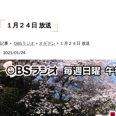
わ
せ
１月２４日 放送
記事 >
OBSラジオ
>
オギデン
>
１月２４日 放送
2021/01/24