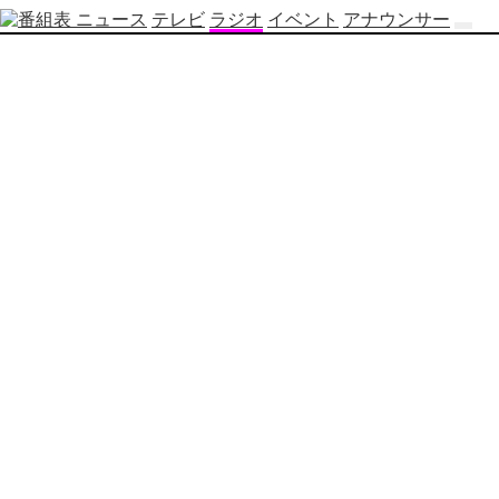
ニュース
テレビ
ラジオ
イベント
アナウンサー
テ
レ
ビ
番
組
表
OBS
制
作
番
組