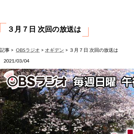
わ
せ
３月７日 次回の放送は
記事 >
OBSラジオ
>
オギデン
>
３月７日 次回の放送は
2021/03/04