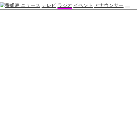
ニュース
テレビ
ラジオ
イベント
アナウンサー
テ
レ
ビ
番
組
表
OBS
制
作
番
組