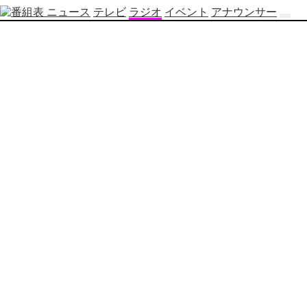
ニュース
テレビ
ラジオ
イベント
アナウンサー
テ
レ
ビ
番
組
表
OBS
制
作
番
組