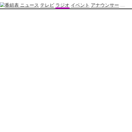
ニュース
テレビ
ラジオ
イベント
アナウンサー
テ
レ
ビ
番
組
表
OBS
制
作
番
組