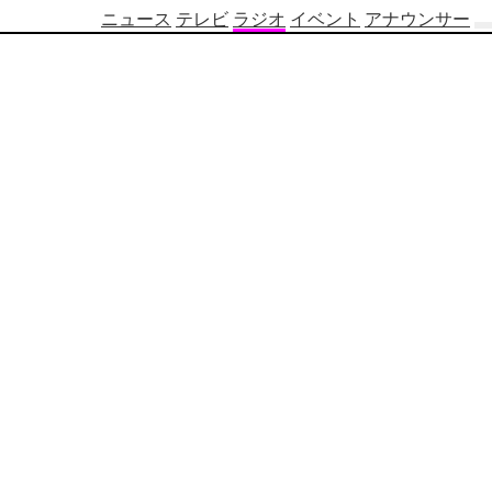
ニュース
テレビ
ラジオ
イベント
アナウンサー
テ
レ
ビ
番
組
表
OBS
制
作
番
組