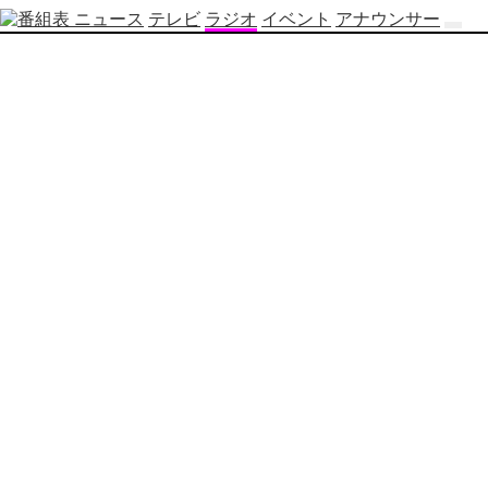
ニュース
テレビ
ラジオ
イベント
アナウンサー
テ
レ
ビ
番
組
表
OBS
制
作
番
組