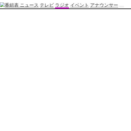
ニュース
テレビ
ラジオ
イベント
アナウンサー
テ
レ
ビ
番
組
表
OBS
制
作
番
組