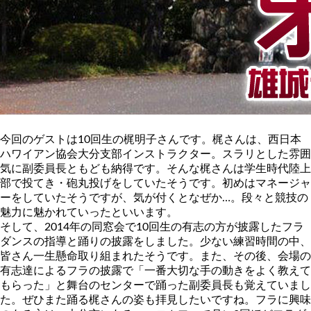
今回のゲストは10回生の梶明子さんです。梶さんは、西日本
ハワイアン協会大分支部インストラクター。スラリとした雰囲
気に副委員長ともども納得です。そんな梶さんは学生時代陸上
部で投てき・砲丸投げをしていたそうです。初めはマネージャ
ーをしていたそうですが、気が付くとなぜか…。段々と競技の
魅力に魅かれていったといいます。
そして、2014年の同窓会で10回生の有志の方が披露したフラ
ダンスの指導と踊りの披露をしました。少ない練習時間の中、
皆さん一生懸命取り組まれたそうです。また、その後、会場の
有志達によるフラの披露で「一番大切な手の動きをよく教えて
もらった」と舞台のセンターで踊った副委員長も覚えていまし
た。ぜひまた踊る梶さんの姿も拝見したいですね。フラに興味