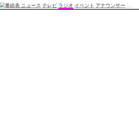
ニュース
テレビ
ラジオ
イベント
アナウンサー
テ
レ
ビ
番
組
表
OBS
制
作
番
組