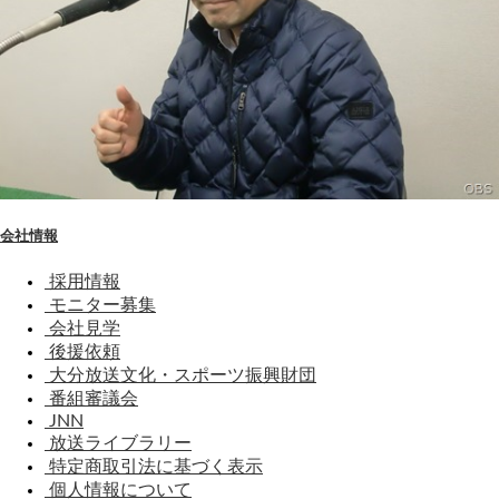
会社情報
採用情報
モニター募集
会社見学
後援依頼
大分放送文化・スポーツ振興財団
番組審議会
JNN
放送ライブラリー
特定商取引法に基づく表示
個人情報について