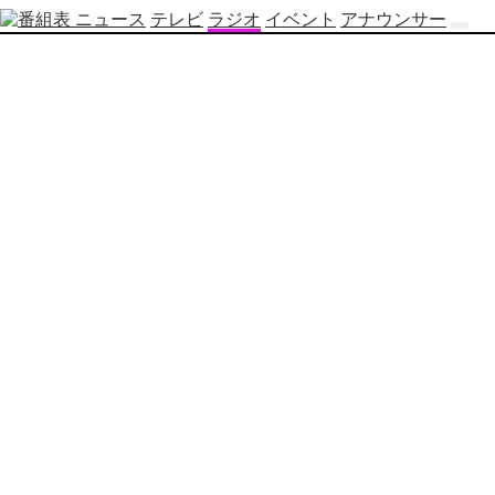
ニュース
テレビ
ラジオ
イベント
アナウンサー
テ
レ
ビ
番
組
表
OBS
制
作
番
組