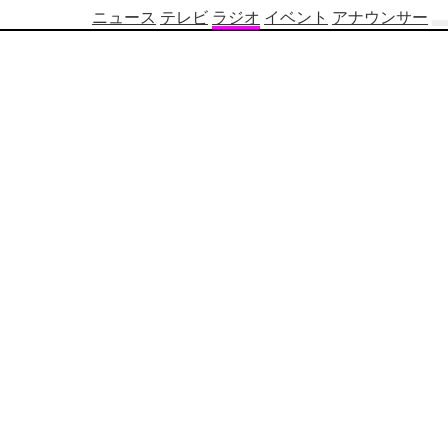
ニュース
テレビ
ラジオ
イベント
アナウンサー
テ
レ
ビ
番
組
表
OBS
制
作
番
組