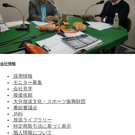
会社情報
採用情報
モニター募集
会社見学
後援依頼
大分放送文化・スポーツ振興財団
番組審議会
JNN
放送ライブラリー
特定商取引法に基づく表示
個人情報について