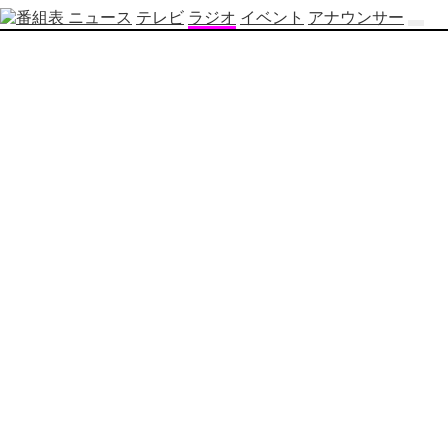
ニュース
テレビ
ラジオ
イベント
アナウンサー
テ
レ
ビ
番
組
表
OBS
制
作
番
組