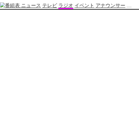
ニュース
テレビ
ラジオ
イベント
アナウンサー
テ
レ
ビ
番
組
表
OBS
制
作
番
組