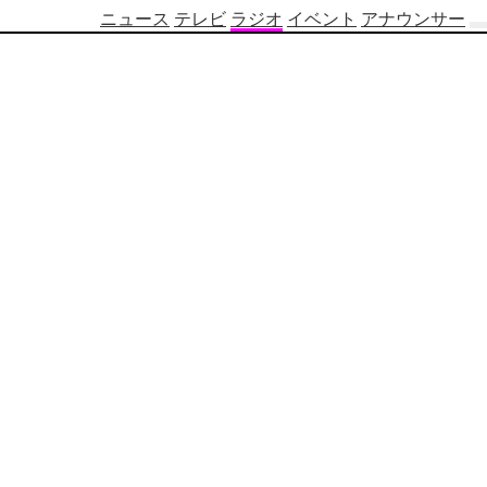
ニュース
テレビ
ラジオ
イベント
アナウンサー
テ
レ
ビ
番
組
表
OBS
制
作
番
組