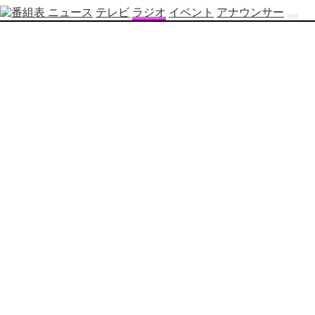
ニュース
テレビ
ラジオ
イベント
アナウンサー
テ
レ
ビ
番
組
表
OBS
制
作
番
組