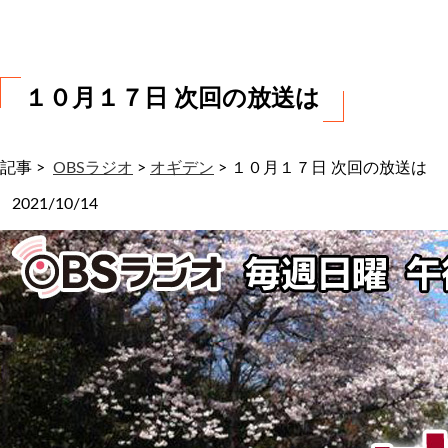
わ
せ
１０月１７日 次回の放送は
記事 >
OBSラジオ
>
オギデン
>
１０月１７日 次回の放送は
2021/10/14