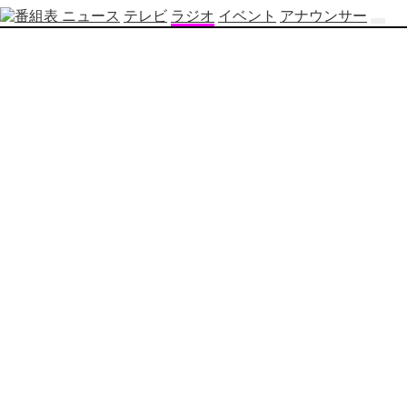
ニュース
テレビ
ラジオ
イベント
アナウンサー
テ
レ
ビ
番
組
表
OBS
制
作
番
組