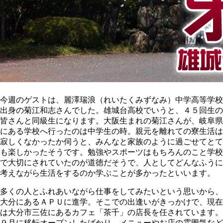
今週のゲストは、麗澤瑞浪（れいたくみずなみ）中学高等学校
出身の菊江和志さんでした。雄城台高校でいうと、４５回生の
皆さんと同級生になります。大阪生まれの菊江さんが、岐阜県
にある学校へ行ったのは中学生の時。親元を離れての寮生活は
寂しくなかったか伺うと、みんなと家族のように過ごせてとて
も楽しかったそうです。勉強やスポーツはもちろんのこと学校
で大切にされていたのが道徳だそうで、人としてどんなふうに
考えながら生活をするのか学ぶことが多かったといいます。
多くの人とふれあいながら仕事をしてみたいという思いから、
大分にあるＡＰＵに進学。そこでの出逢いがきっかけで、現在
は大分市三佐にあるカフェ「茶千」の店長を任されています。
９月に移転オープンしたばかり。メニューやお店の雰囲気など