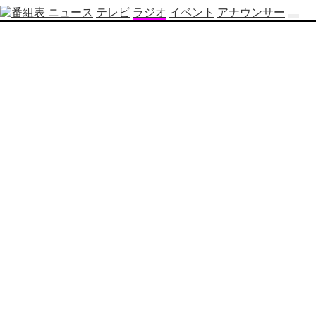
ニュース
テレビ
ラジオ
イベント
アナウンサー
テ
レ
ビ
番
組
表
OBS
制
作
番
組