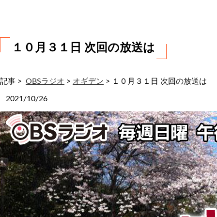
わ
せ
１０月３１日 次回の放送は
記事 >
OBSラジオ
>
オギデン
>
１０月３１日 次回の放送は
2021/10/26