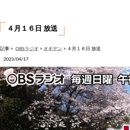
わ
せ
４月１６日 放送
記事 >
OBSラジオ
>
オギデン
>
４月１６日 放送
2023/04/17