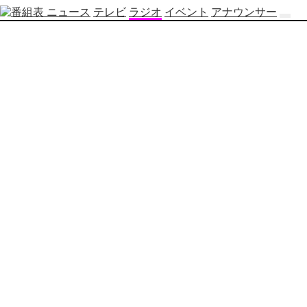
ニュース
テレビ
ラジオ
イベント
アナウンサー
テ
レ
ビ
番
組
表
OBS
制
作
番
組